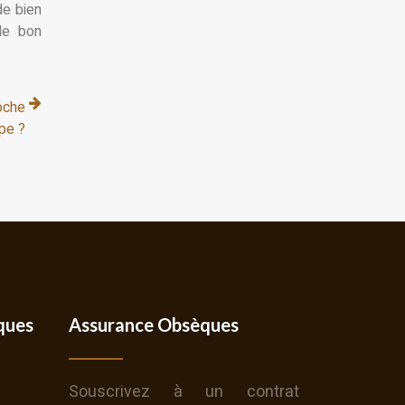
de bien
 le bon
oche
pe ?
ques
Assurance Obsèques
Souscrivez à un contrat