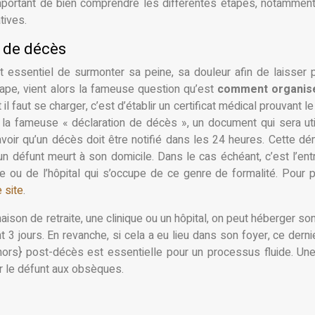
important de bien comprendre les différentes étapes, notammen
tives.
e de décès
 essentiel de surmonter sa peine, sa douleur afin de laisser 
tape, vient alors la fameuse question qu’est
comment organis
 faut se charger, c’est d’établir un certificat médical prouvant l
r la fameuse « déclaration de décès », un document qui sera uti
savoir qu’un décès doit être notifié dans les 24 heures. Cette d
’un défunt meurt à son domicile. Dans le cas échéant, c’est l’ent
 ou de l’hôpital qui s’occupe de ce genre de formalité. Pour 
e site
.
ison de retraite, une clinique ou un hôpital, on peut héberger so
3 jours. En revanche, si cela a eu lieu dans son foyer, ce derni
hors} post-décès est essentielle pour un processus fluide. Une
r le défunt aux obsèques.