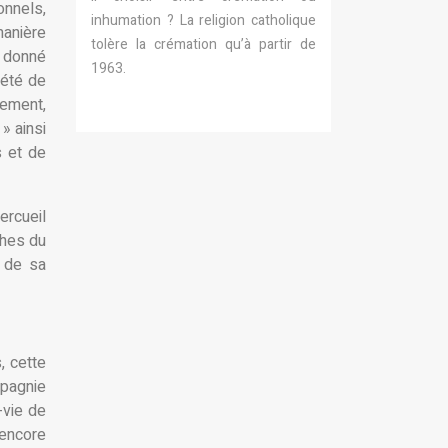
onnels,
inhumation ? La religion catholique
manière
tolère la crémation qu’à partir de
s donné
1963.
iété de
lement,
» ainsi
s et de
ercueil
ches du
e de sa
, cette
pagnie
-vie de
 encore