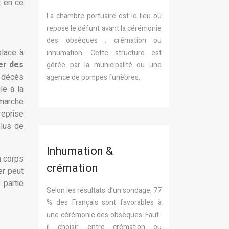
t en ce
La chambre portuaire est le lieu où
repose le défunt avant la cérémonie
des obsèques : crémation ou
place à
inhumation. Cette structure est
er des
gérée par la municipalité ou une
e décès
agence de pompes funèbres.
le à la
émarche
reprise
plus de
Inhumation &
n corps
crémation
er peut
 partie
Selon les résultats d’un sondage, 77
% des Français sont favorables à
une cérémonie des obsèques. Faut-
il choisir entre crémation ou