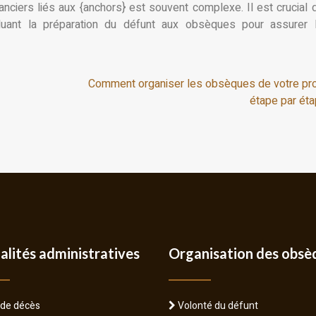
nciers liés aux {anchors} est souvent complexe. Il est crucial 
ncluant la préparation du défunt aux obsèques pour assurer
Comment organiser les obsèques de votre pr
étape par éta
alités administratives
Organisation des obsè
de décès
Volonté du défunt