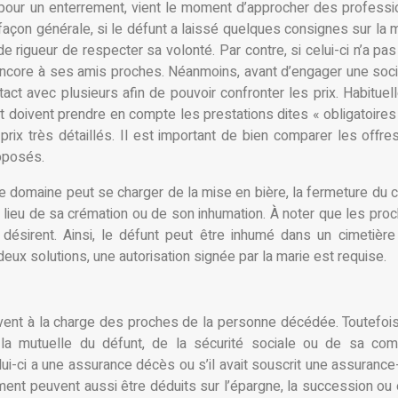
pour un enterrement, vient le moment d’approcher des professi
açon générale, si le défunt a laissé quelques consignes sur la 
e rigueur de respecter sa volonté. Par contre, si celui-ci n’a pa
ou encore à ses amis proches. Néanmoins, avant d’engager une soc
tact avec plusieurs afin de pouvoir confronter les prix. Habituel
t doivent prendre en compte les prestations dites « obligatoires 
prix très détaillés. Il est important de bien comparer les offre
oposés.
e domaine peut se charger de la mise en bière, la fermeture du c
le lieu de sa crémation ou de son inhumation. À noter que les pro
ls désirent. Ainsi, le défunt peut être inhumé dans un cimetièr
eux solutions, une autorisation signée par la marie est requise.
uvent à la charge des proches de la personne décédée. Toutefois
 la mutuelle du défunt, de la sécurité sociale ou de sa com
lui-ci a une assurance décès ou s’il avait souscrit une assurance
errement peuvent aussi être déduits sur l’épargne, la succession ou