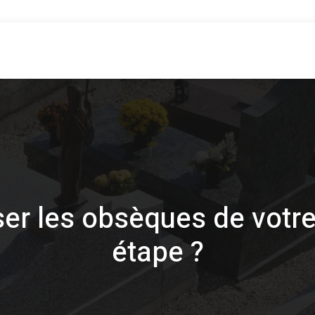
es
Choisir les fleurs
Choisir une pierre tombale
Démarch
r les obsèques de votre
étape ?