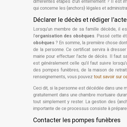
différentes étapes d’un enterrement ? Il est 
qui concerne les {anchors} légales et administra
Déclarer le décès et rédiger l’act
Lorsqu’un membre de sa famille décède, il est
l’
organisation des obsèques
. Passé cette é
obsèques
? En somme, la première chose dont il
de la personne. Ce certificat servira à dresse
mairie pour effectuer l’acte de décès. Il faut 
est généralement celle qu’il faut suivre lorsqu
des pompes funèbres, de la maison de retraite
renseignements, vous pouvez
tout savoir sur c
Ceci dit, si la personne est décédée dans une ma
gratuitement dans une chambre mortuaire durant 
tout simplement y rester. La gestion des {anc
importante de ce processus consiste à prépare
Contacter les pompes funèbres